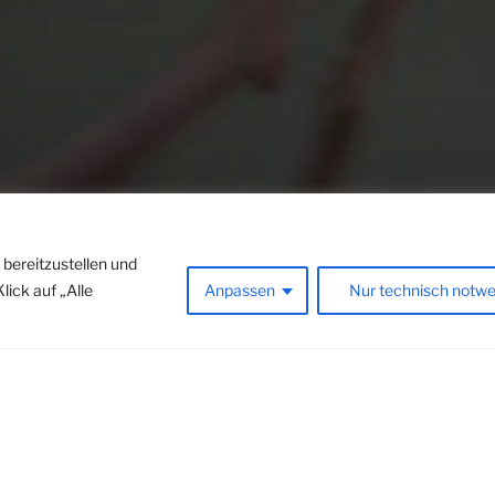
 bereitzustellen und
lick auf „Alle
Anpassen
Nur technisch notwe
ATE WEBSITE OHNE F
EN.
TE